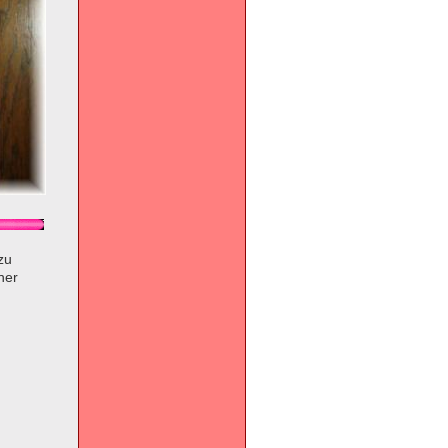
zu
ner