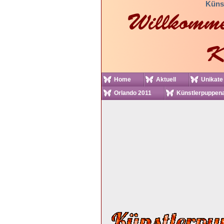
Küns
Home
Aktuell
Unikate
Orlando 2011
Künstlerpuppena