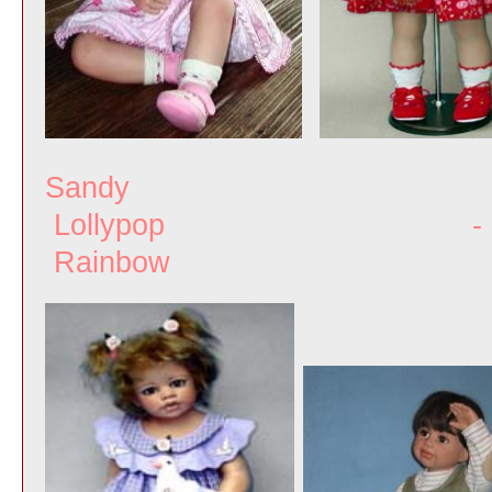
Sand
Lollypop - S
Rainbow