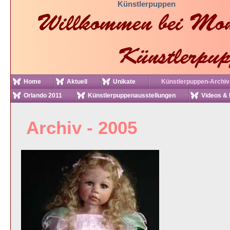
Künstlerpuppen
Home
Aktuell
Unikate
Künstlerpuppen-Archiv
Orlando 2011
Künstlerpuppenausstellungen
Videos &
Archiv -
2005